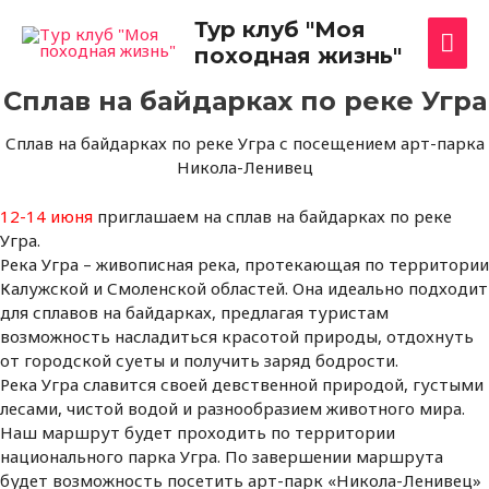
Перейти
Гла
Тур клуб "Моя
к
походная жизнь"
содержимому
ме
Сплав на байдарках по реке Угра
Сплав на байдарках по реке Угра с посещением арт-парка
Никола-Ленивец
12-14 июня
приглашаем на сплав на байдарках по реке
Угра.
Река Угра – живописная река, протекающая по территории
Калужской и Смоленской областей. Она идеально подходит
для сплавов на байдарках, предлагая туристам
возможность насладиться красотой природы, отдохнуть
от городской суеты и получить заряд бодрости.
Река Угра славится своей девственной природой, густыми
лесами, чистой водой и разнообразием животного мира.
Наш маршрут будет проходить по территории
национального парка Угра. По завершении маршрута
будет возможность посетить арт-парк «Никола-Ленивец»