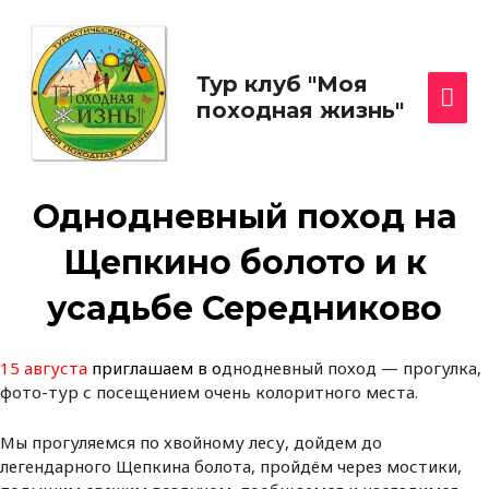
Перейти
Гла
к
содержимому
ме
Тур клуб "Моя
походная жизнь"
Однодневный поход на
Щепкино болото и к
усадьбе Середниково
15 августа
приглашаем в о
днодневный поход — прогулка,
фото-тур с посещением очень колоритного места.
Мы прогуляемся по хвойному лесу, дойдем до
легендарного Щепкина болота, пройдём через мостики,