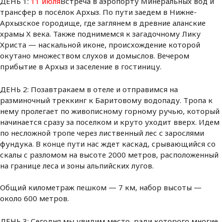
ДЕНЬ 1:
11 июля
Встреча в аэропорту Минеральных вод и
трансфер в посёлок Архыз. По пути заедем в Нижне-
Архызское городище, где заглянем в древние аланские
храмы X века. Также поднимемся к загадочному Лику
Христа — наскальной иконе, происхождение которой
окутано множеством слухов и домыслов. Вечером
прибытие в Архыз и заселение в гостиницу.
ДЕНЬ 2: Позавтракаем в отеле и отправимся на
разминочный треккинг к Баритовому водопаду. Тропа к
нему пролегает по живописному горному ручью, который
начинается сразу за поселком и круто уходит вверх. Идем
по несложной тропе через лиственный лес с зарослями
фундука. В конце пути нас ждет каскад, срывающийся со
скалы с разломом на высоте 2000 метров, расположенный
на границе леса и зоны альпийских лугов.
Общий километраж пешком — 7 км, набор высоты —
около 600 метров.
ДЕНЬ 3: Сегодня мы увидим место, ради которого многие