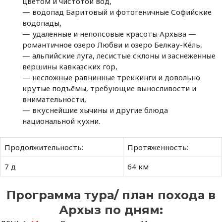
цветом и чистотой вод,
— водопад Баритовый и фотогеничные Софийские
водопады,
— удалённые и непопсовые красоты Архыза —
романтичное озеро Любви и озеро Белкау-Кёль,
— альпийские луга, лесистые склоны и заснеженные
вершины кавказских гор,
— несложные равнинные треккинги и довольно
крутые подъёмы, требующие выносливости и
внимательности,
— вкуснейшие хычины и другие блюда
национальной кухни.
Продолжительность:
Протяженность:
7 д
64 км
Программа тура/ план похода в
Архыз по дням: