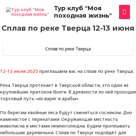
Перейти
Гла
Тур клуб "Моя
к
походная жизнь"
содержимому
ме
Сплав по реке Тверца 12-13 июня
Сплав по реке Тверца
12-13 июня 2025
приглашаем вас на сплав по реке Тверца.
Река Тверца протекает в Тверской области, это один из
крупнейших притоков Волги. В древности по ней проходил
торговый путь «из варяг в арабы».
По берегам хвойные леса будут сменяться сосняком. Дно
каменистое с перекатами. Окружающая местность
живописна и местами немноголюдна. Будем проплывать
небольшие деревеньки. Сплав по Тверце подойдёт для