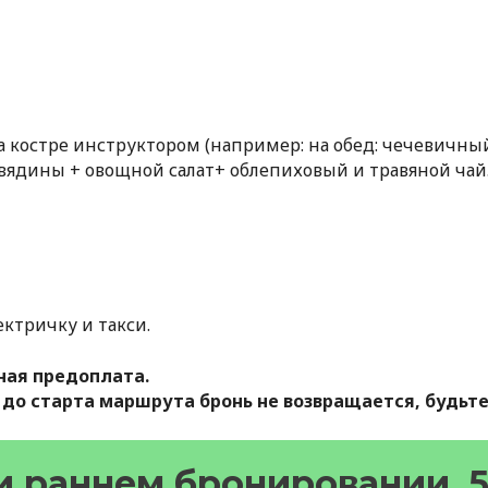
 костре инструктором (например: на обед: чечевичны
говядины + овощной салат+ облепиховый и травяной чай. 
ектричку и такси.
ная предоплата.
к до старта маршрута бронь не возвращается, будьт
и раннем бронировании, 