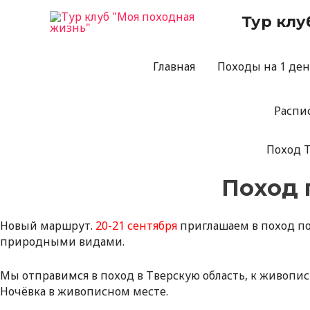
Перейти
Тур клу
к
содержимому
Главная
Походы на 1 де
Распи
Поход Т
Поход 
Новый маршрут.
20-21 сентября
приглашаем в поход п
природными видами.
Мы отправимся в поход в Тверскую область, к живопис
Ночёвка в живописном месте.