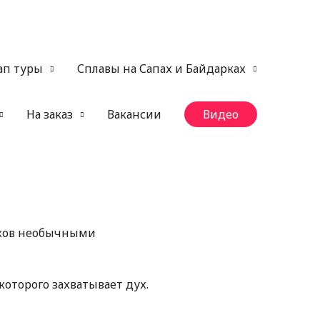
ап туры
Сплавы на Сапах и Байдарках
На заказ
Вакансии
Видео
иков необычными
которого захватывает дух.