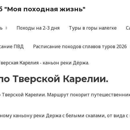
б "Моя походная жизнь"
нь
Походы на 2-3 дня
Туры в горы налегке
С
сание ПВД
Расписание походов сплавов туров 2026
верская Карелия - каньон реки Дёржа.
по Тверской Карелии.
о Тверской Карелии. Маршрут покорит путешественн
ному каньону реки Держа с белыми скалами, от вида с 