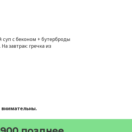
й суп с беконом + бутерброды
На завтрак: гречка из
е внимательны.
5900 позднее