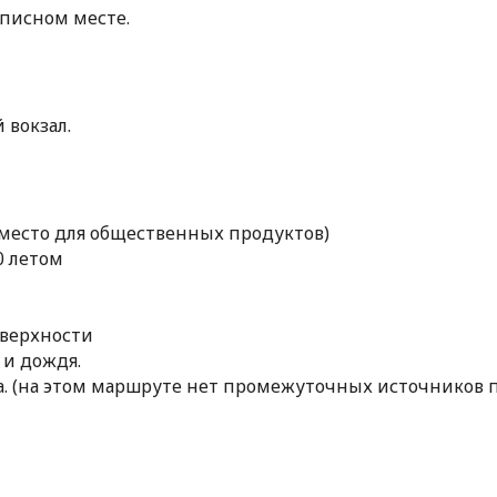
описном месте.
 вокзал.
я место для общественных продуктов)
0 летом
оверхности
 и дождя.
ка. (на этом маршруте нет промежуточных источников 