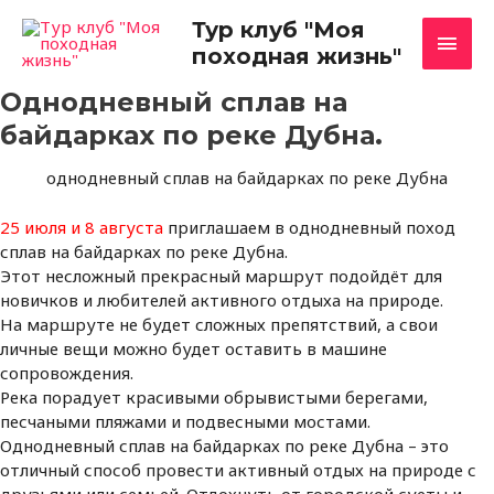
Перейти
Глав
Тур клуб "Моя
к
походная жизнь"
содержимому
мен
Однодневный сплав на
байдарках по реке Дубна.
однодневный сплав на байдарках по реке Дубна
25 июля и 8 августа
приглашаем в однодневный поход
сплав на байдарках по реке Дубна.
Этот несложный прекрасный маршрут подойдёт для
новичков и любителей активного отдыха на природе.
На маршруте не будет сложных препятствий, а свои
личные вещи можно будет оставить в машине
сопровождения.
Река порадует красивыми обрывистыми берегами,
песчаными пляжами и подвесными мостами.
Однодневный сплав на байдарках по реке Дубна – это
отличный способ провести активный отдых на природе с
друзьями или семьей. Отдохнуть от городской суеты и