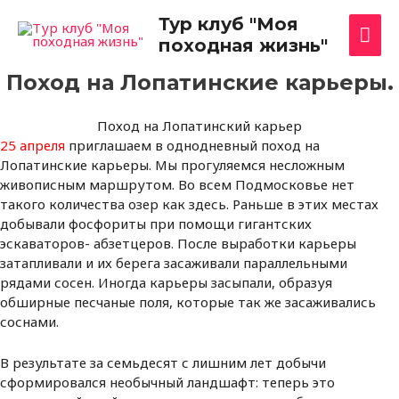
Перейти
Гла
Тур клуб "Моя
к
походная жизнь"
содержимому
ме
Поход на Лопатинские карьеры.
Поход на Лопатинский карьер
25 апреля
приглашаем в однодневный поход на
Лопатинские карьеры. Мы прогуляемся несложным
живописным маршрутом. Во всем Подмосковье нет
такого количества озер как здесь. Раньше в этих местах
добывали фосфориты при помощи гигантских
эскаваторов- абзетцеров. После выработки карьеры
затапливали и их берега засаживали параллельными
рядами сосен. Иногда карьеры засыпали, образуя
обширные песчаные поля, которые так же засаживались
соснами.
В результате за семьдесят с лишним лет добычи
сформировался необычный ландшафт: теперь это