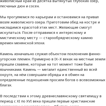
живописный край из десятка вытянутых глубоких озер,
песчаных дюн и сосен.
Мы прогуляемся по карьерам и остановимся на привал
возле живописного озера. Приготовим обед на костре и
насладимся красотой этих мест. Желающие смогут
искупаться. После отправимся к интересному и
мистическому месту — старообрядческому камню
времен менянской эпохи.
Камень изначально служил объектом поклонения финно-
угорских племен. Примерно в IX–X веках на местные земли
пришли славяне, которые на тот момент тоже были
язычниками. Камень — мегалит единственный во всей
округе, на нём совершали обряды и в обмен на
определенные подношения просили богов о всевозможных
благах.
В последствии к этому древнеславянскому святилищу в
период с XI по XVI века пришли первые христианские