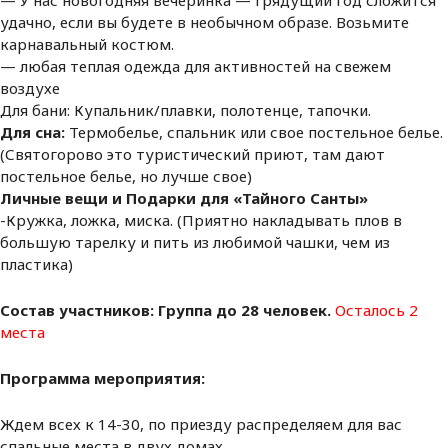
— У нас новогодняя вечеринка — грядущий год сложится
удачно, если вы будете в необычном образе. Возьмите
карнавальный костюм.
— любая теплая одежда для активностей на свежем
воздухе
Для бани: Купальник/плавки, полотенце, тапочки.
Для сна:
Термобелье, спальник или свое постельное белье.
(Святогорово это туристический приют, там дают
постельное белье, но лучше свое)
Личные вещи и Подарки для «Тайного Санты»
-Кружка, ложка, миска. (Приятно накладывать плов в
большую тарелку и пить из любимой чашки, чем из
пластика)
Состав участников: Группа до 28 человек.
Осталось 2
места
Программа мероприятия:
Ждем всех к 14-30, по приезду распределяем для вас
спальные места в двух домах.